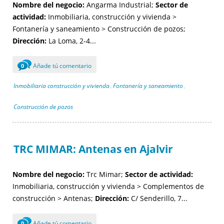
Nombre del negocio:
Angarma Industrial;
Sector de
actividad:
Inmobiliaria, construcción y vivienda >
Fontanería y saneamiento > Construcción de pozos;
Dirección:
La Loma, 2-4...
Añade tú comentario
0
Inmobiliaria construcción y vivienda
Fontanería y saneamiento
,
,
Construcción de pozos
TRC MIMAR: Antenas en Ajalvir
Nombre del negocio:
Trc Mimar;
Sector de actividad:
Inmobiliaria, construcción y vivienda > Complementos de
construcción > Antenas;
Dirección:
C/ Senderillo, 7...
Añade tú comentario
0