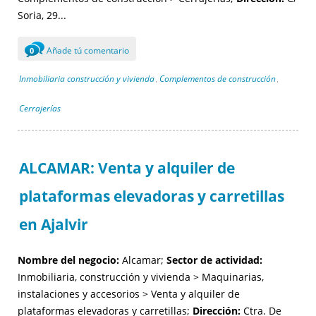
Soria, 29...
Añade tú comentario
0
Inmobiliaria construcción y vivienda
Complementos de construcción
,
,
Cerrajerías
ALCAMAR: Venta y alquiler de
plataformas elevadoras y carretillas
en Ajalvir
Nombre del negocio:
Alcamar;
Sector de actividad:
Inmobiliaria, construcción y vivienda > Maquinarias,
instalaciones y accesorios > Venta y alquiler de
plataformas elevadoras y carretillas;
Dirección:
Ctra. De