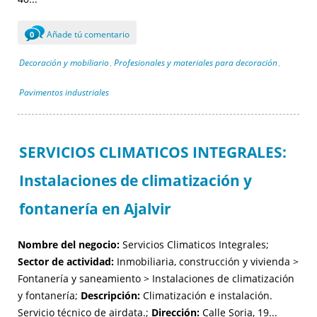
Añade tú comentario
0
Decoración y mobiliario
Profesionales y materiales para decoración
,
,
Pavimentos industriales
SERVICIOS CLIMATICOS INTEGRALES:
Instalaciones de climatización y
fontanería en Ajalvir
Nombre del negocio:
Servicios Climaticos Integrales;
Sector de actividad:
Inmobiliaria, construcción y vivienda >
Fontanería y saneamiento > Instalaciones de climatización
y fontanería;
Descripción:
Climatización e instalación.
Servicio técnico de airdata.;
Dirección:
Calle Soria, 19...