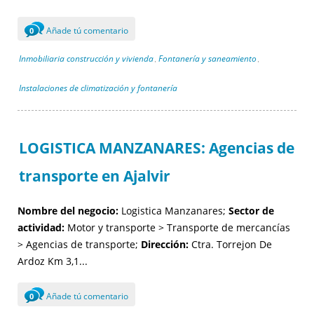
Añade tú comentario
0
Inmobiliaria construcción y vivienda
Fontanería y saneamiento
,
,
Instalaciones de climatización y fontanería
LOGISTICA MANZANARES: Agencias de
transporte en Ajalvir
Nombre del negocio:
Logistica Manzanares;
Sector de
actividad:
Motor y transporte > Transporte de mercancías
> Agencias de transporte;
Dirección:
Ctra. Torrejon De
Ardoz Km 3,1...
Añade tú comentario
0