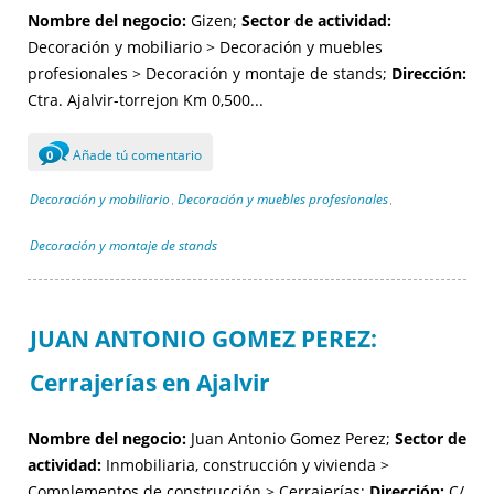
Nombre del negocio:
Gizen;
Sector de actividad:
Decoración y mobiliario > Decoración y muebles
profesionales > Decoración y montaje de stands;
Dirección:
Ctra. Ajalvir-torrejon Km 0,500...
Añade tú comentario
0
Decoración y mobiliario
Decoración y muebles profesionales
,
,
Decoración y montaje de stands
JUAN ANTONIO GOMEZ PEREZ:
Cerrajerías en Ajalvir
Nombre del negocio:
Juan Antonio Gomez Perez;
Sector de
actividad:
Inmobiliaria, construcción y vivienda >
Complementos de construcción > Cerrajerías;
Dirección:
C/