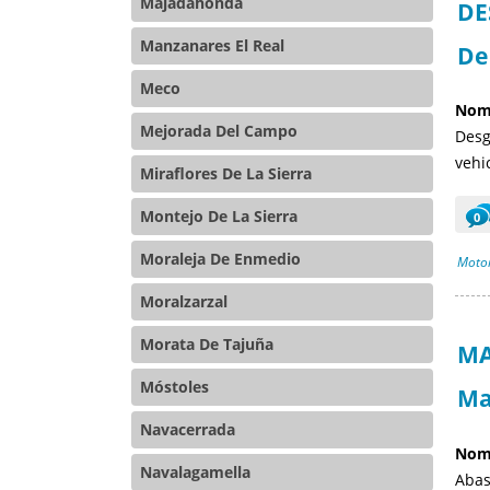
Majadahonda
DE
Manzanares El Real
De
Meco
Nomb
Mejorada Del Campo
Desg
vehi
Miraflores De La Sierra
Montejo De La Sierra
0
Moraleja De Enmedio
Motor
Moralzarzal
Morata De Tajuña
MA
Móstoles
Ma
Navacerrada
Nomb
Navalagamella
Abas