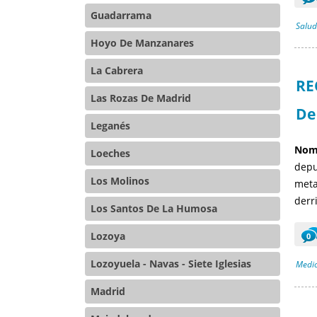
Guadarrama
Salud
Hoyo De Manzanares
La Cabrera
RE
Las Rozas De Madrid
De
Leganés
Nomb
Loeches
depu
Los Molinos
meta
derri
Los Santos De La Humosa
Lozoya
0
Lozoyuela - Navas - Siete Iglesias
Medio
Madrid