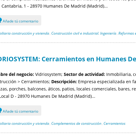
e Cantabria, 1 - 28970 Humanes De Madrid (Madrid)...
Añade tú comentario
iliaria construcción y vivienda
Construcción civil e industrial. Ingeniería
Reformas e
,
,
DRIOSYSTEM: Cerramientos en Humanes De
re del negocio:
Vidriosystem;
Sector de actividad:
Inmobiliaria, 
trucción > Cerramientos;
Descripción:
Empresa especializada en fab
zas, porches, balcones, áticos, patios, locales comerciales, bares, re
 Local D - 28970 Humanes De Madrid (Madrid)...
Añade tú comentario
iliaria construcción y vivienda
Complementos de construcción
Cerramientos
,
,