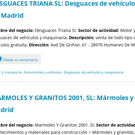
SGUACES TRIANA SL: Desguaces de vehícul
 Madrid
re del negocio:
Desguaces Triana Sl;
Sector de actividad:
Motor y
uaces de vehículos y maquinaria;
Descripción:
venta de todo tipo 
culos gratuita;
Dirección:
Avd De Griñon, 61 - 28970 Humanes De Ma
Añade tú comentario
 y transporte
Automóviles y vehículos
Desguaces de vehículos y maquinaria
,
,
RMOLES Y GRANITOS 2001, SL: Mármoles y 
drid
re del negocio:
Marmoles Y Granitos 2001, Sl;
Sector de actividad
tecimientos y materiales para construcción > Mármoles y granitos