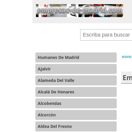
www.
Humanes De Madrid
Ajalvir
Em
Alameda Del Valle
Alcalá De Henares
Alcobendas
Alcorcón
Aldea Del Fresno