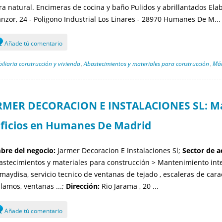
ra natural. Encimeras de cocina y baño Pulidos y abrillantados El
nzor, 24 - Poligono Industrial Los Linares - 28970 Humanes De M...
Añade tú comentario
iliaria construcción y vivienda
Abastecimientos y materiales para construcción
Már
,
,
RMER DECORACION E INSTALACIONES SL: Man
ificios en Humanes De Madrid
re del negocio:
Jarmer Decoracion E Instalaciones Sl;
Sector de a
astecimientos y materiales para construcción > Mantenimiento inte
 maydisa, servicio tecnico de ventanas de tejado , escaleras de cara
alamos, ventanas ...;
Dirección:
Rio Jarama , 20 ...
Añade tú comentario