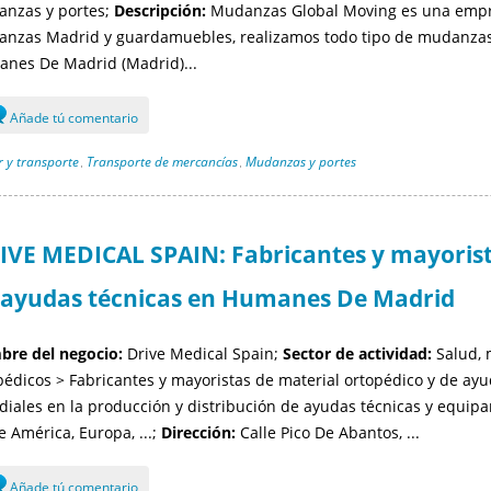
nzas y portes;
Descripción:
Mudanzas Global Moving es una empres
nzas Madrid y guardamuebles, realizamos todo tipo de mudanzas,
nes De Madrid (Madrid)...
Añade tú comentario
 y transporte
Transporte de mercancías
Mudanzas y portes
,
,
IVE MEDICAL SPAIN: Fabricantes y mayorist
 ayudas técnicas en Humanes De Madrid
re del negocio:
Drive Medical Spain;
Sector de actividad:
Salud, m
pédicos > Fabricantes y mayoristas de material ortopédico y de ayu
iales en la producción y distribución de ayudas técnicas y equip
e América, Europa, ...;
Dirección:
Calle Pico De Abantos, ...
Añade tú comentario