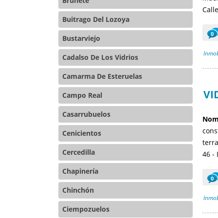
Brunete
Call
Buitrago Del Lozoya
0
Bustarviejo
Inmob
Cadalso De Los Vidrios
Camarma De Esteruelas
VI
Campo Real
Casarrubuelos
Nomb
cons
Cenicientos
terra
Cercedilla
46 -
Chapinería
0
Chinchón
Inmob
Ciempozuelos