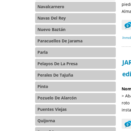
pied
Navalcarnero
Alma
Navas Del Rey
0
Nuevo Baztán
Inmob
Paracuellos De Jarama
Parla
JA
Pelayos De La Presa
ed
Perales De Tajuña
Pinto
Nomb
> Ab
Pozuelo De Alarcón
roto
Puentes Viejas
inst
Quijorna
0