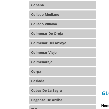
Cobeña
Collado Mediano
Collado Villalba
Colmenar De Oreja
Colmenar Del Arroyo
Colmenar Viejo
Colmenarejo
Corpa
Coslada
Cubas De La Sagra
GL
Daganzo De Arriba
Nomb