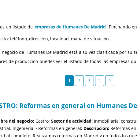
 es un listado de
empresas de Humanes De Madrid
. Pinchando en
acto: teléfono, dirección, localidad, mapa de situación...
 negocio de Humanes De Madrid está a su vez clasificada por su se
ores de producción puedes ver el listado de todas las empresas qu
1
2
3
4
5
STRO: Reformas en general en Humanes De
re del negocio:
Castro;
Sector de actividad:
Inmobiliaria, construc
strial. Ingeniería > Reformas en general;
Descripción:
Reformas en 
id al completo: Realizamos reformas en Madrid y en todos los pu