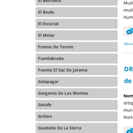
El Berrueco
Muda
muda
El Boalo
Huma
El Escorial
0
El Molar
Motor
Fresno De Torote
Fuenlabrada
DR
Fuente El Saz De Jarama
de
Galapagar
Garganta De Los Montes
Nomb
orto
Getafe
mund
Griñón
Nort
Guadalix De La Sierra
0