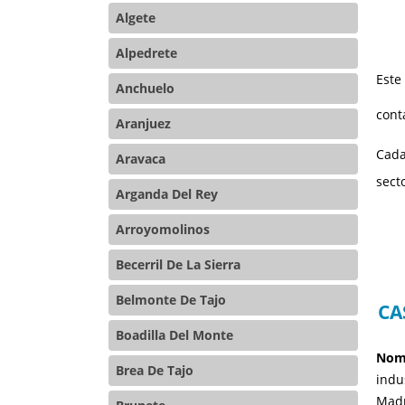
Algete
Alpedrete
Este
Anchuelo
cont
Aranjuez
Cada
Aravaca
sect
Arganda Del Rey
Arroyomolinos
Becerril De La Sierra
Belmonte De Tajo
CA
Boadilla Del Monte
Nomb
Brea De Tajo
indu
Madr