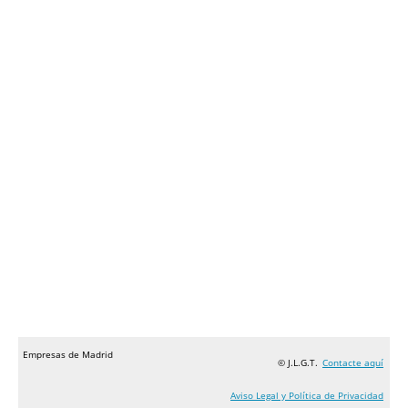
Empresas de Madrid
© J.L.G.T.
Contacte aquí
Aviso Legal y Política de Privacidad