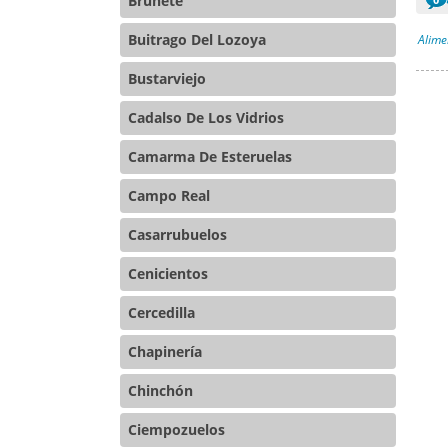
Brunete
Buitrago Del Lozoya
Alime
Bustarviejo
Cadalso De Los Vidrios
Camarma De Esteruelas
Campo Real
Casarrubuelos
Cenicientos
Cercedilla
Chapinería
Chinchón
Ciempozuelos