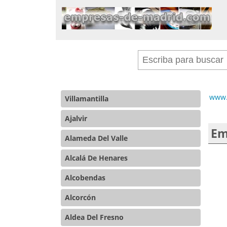
www.
Villamantilla
Ajalvir
Em
Alameda Del Valle
Alcalá De Henares
Alcobendas
Alcorcón
Aldea Del Fresno