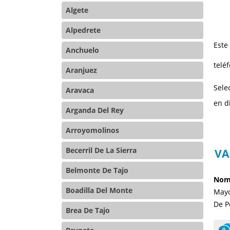
Algete
Alpedrete
Este
Anchuelo
teléf
Aranjuez
Sele
Aravaca
en d
Arganda Del Rey
Arroyomolinos
Becerril De La Sierra
VA
Belmonte De Tajo
Nomb
Boadilla Del Monte
Mayo
De Pe
Brea De Tajo
0