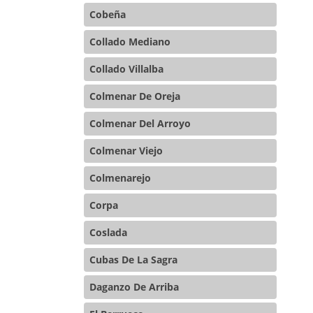
Cobeña
Collado Mediano
Collado Villalba
Colmenar De Oreja
Colmenar Del Arroyo
Colmenar Viejo
Colmenarejo
Corpa
Coslada
Cubas De La Sagra
Daganzo De Arriba