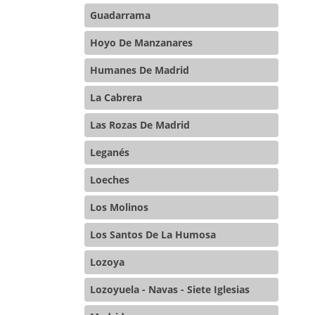
Guadarrama
Hoyo De Manzanares
Humanes De Madrid
La Cabrera
Las Rozas De Madrid
Leganés
Loeches
Los Molinos
Los Santos De La Humosa
Lozoya
Lozoyuela - Navas - Siete Iglesias