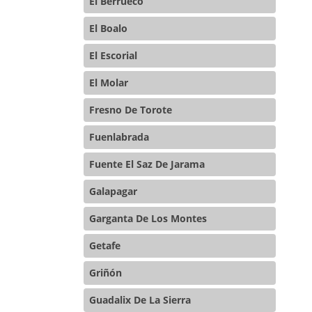
El Berrueco
El Boalo
El Escorial
El Molar
Fresno De Torote
Fuenlabrada
Fuente El Saz De Jarama
Galapagar
Garganta De Los Montes
Getafe
Griñón
Guadalix De La Sierra