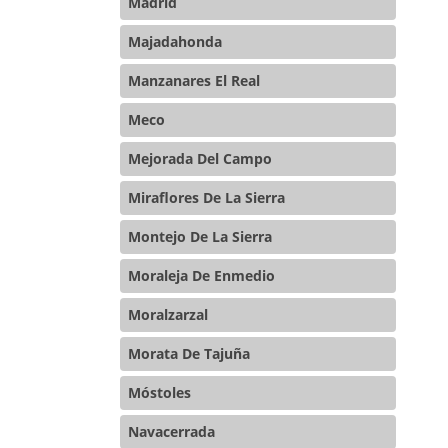
Madrid
Majadahonda
Manzanares El Real
Meco
Mejorada Del Campo
Miraflores De La Sierra
Montejo De La Sierra
Moraleja De Enmedio
Moralzarzal
Morata De Tajuña
Móstoles
Navacerrada