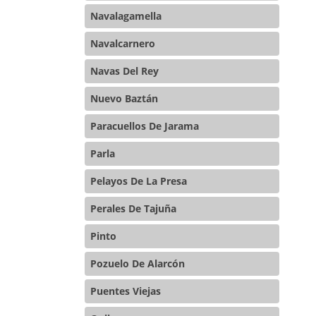
Navalagamella
Navalcarnero
Navas Del Rey
Nuevo Baztán
Paracuellos De Jarama
Parla
Pelayos De La Presa
Perales De Tajuña
Pinto
Pozuelo De Alarcón
Puentes Viejas