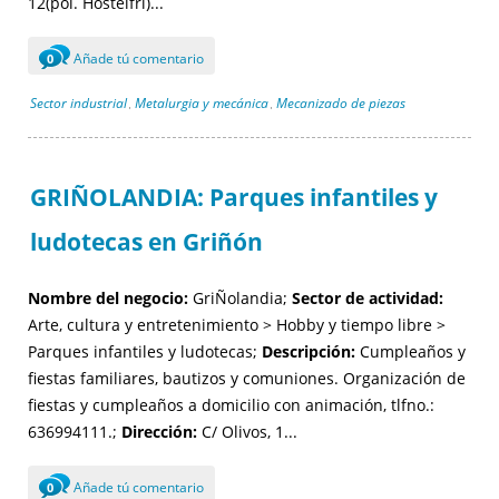
12(pol. Hostelfri)...
Añade tú comentario
0
Sector industrial
Metalurgia y mecánica
Mecanizado de piezas
,
,
GRIÑOLANDIA: Parques infantiles y
ludotecas en Griñón
Nombre del negocio:
GriÑolandia;
Sector de actividad:
Arte, cultura y entretenimiento > Hobby y tiempo libre >
Parques infantiles y ludotecas;
Descripción:
Cumpleaños y
fiestas familiares, bautizos y comuniones. Organización de
fiestas y cumpleaños a domicilio con animación, tlfno.:
636994111.;
Dirección:
C/ Olivos, 1...
Añade tú comentario
0