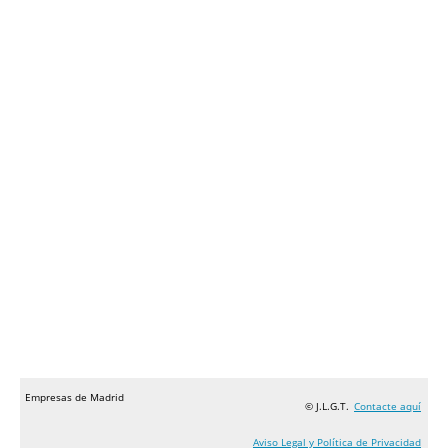
Empresas de Madrid
© J.L.G.T.
Contacte aquí
Aviso Legal y Política de Privacidad