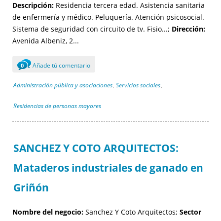
Descripción:
Residencia tercera edad. Asistencia sanitaria
de enfermería y médico. Peluquería. Atención psicosocial.
Sistema de seguridad con circuito de tv. Fisio...;
Dirección:
Avenida Albeniz, 2...
Añade tú comentario
0
Administración pública y asociaciones
Servicios sociales
,
,
Residencias de personas mayores
SANCHEZ Y COTO ARQUITECTOS:
Mataderos industriales de ganado en
Griñón
Nombre del negocio:
Sanchez Y Coto Arquitectos;
Sector