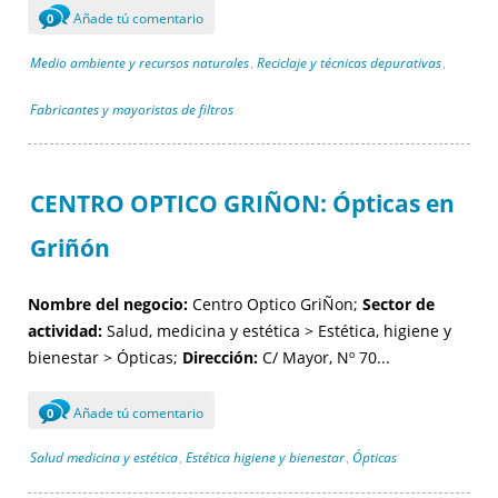
Añade tú comentario
0
Medio ambiente y recursos naturales
Reciclaje y técnicas depurativas
,
,
Fabricantes y mayoristas de filtros
CENTRO OPTICO GRIÑON: Ópticas en
Griñón
Nombre del negocio:
Centro Optico GriÑon;
Sector de
actividad:
Salud, medicina y estética > Estética, higiene y
bienestar > Ópticas;
Dirección:
C/ Mayor, Nº 70...
Añade tú comentario
0
Salud medicina y estética
Estética higiene y bienestar
Ópticas
,
,