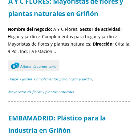
A Y C FLORES: Mayoristas de flores y
plantas naturales en Griñón
Nombre del negocio:
A Y C Flores;
Sector de actividad:
Hogar y jardín > Complementos para hogar y jardín >
Mayoristas de flores y plantas naturales;
Dirección:
C/italia,
9 Pol. Ind. La Estacion...
Añade tú comentario
0
Hogar y jardín
Complementos para hogar y jardín
,
,
Mayoristas de flores y plantas naturales
EMBAMADRID: Plástico para la
industria en Griñón