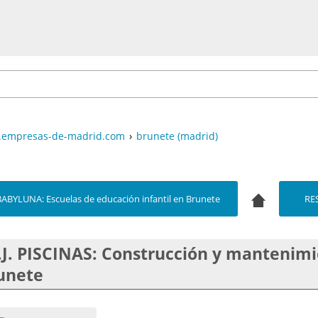
empresas-de-madrid.com
›
brunete (madrid)
ABYLUNA: Escuelas de educación infantil en Brunete
RE
S.J. PISCINAS: Construcción y mantenimi
unete