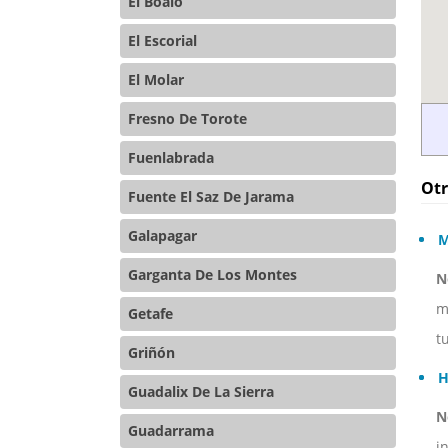
El Boalo
El Escorial
El Molar
Fresno De Torote
Fuenlabrada
Otr
Fuente El Saz De Jarama
Galapagar
M
Garganta De Los Montes
N
m
Getafe
t
Griñón
H
Guadalix De La Sierra
N
Guadarrama
i