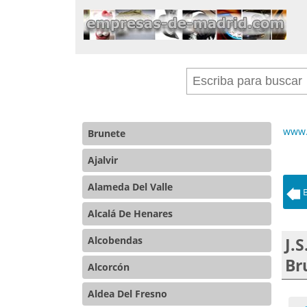
www.
Brunete
Ajalvir
Alameda Del Valle
B
Alcalá De Henares
Alcobendas
J.
Br
Alcorcón
Aldea Del Fresno