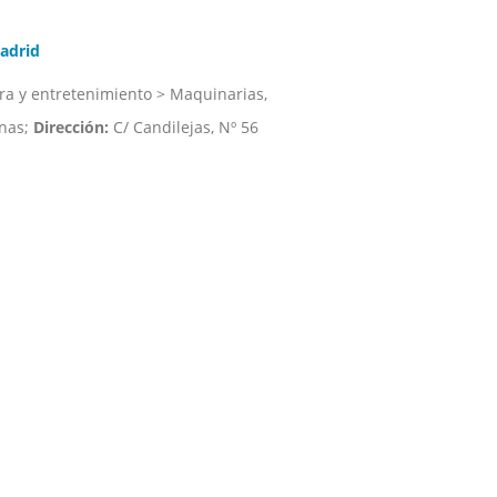
adrid
ura y entretenimiento > Maquinarias,
inas;
Dirección:
C/ Candilejas, Nº 56