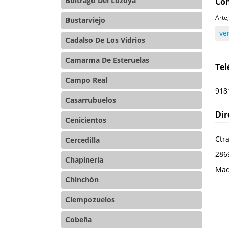
Buitrago Del Lozoya
Con
Arte
Bustarviejo
ve
Cadalso De Los Vidrios
Camarma De Esteruelas
Te
Campo Real
918
Casarrubuelos
Dir
Cenicientos
Ctra
Cercedilla
286
Chapinería
Mad
Chinchón
Ciempozuelos
Cobeña