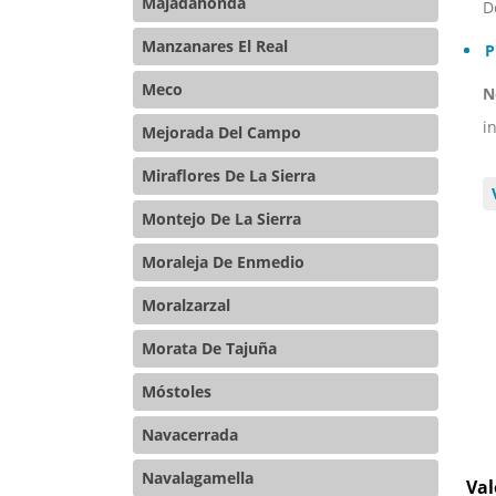
Majadahonda
D
Manzanares El Real
P
Meco
N
i
Mejorada Del Campo
Miraflores De La Sierra
Montejo De La Sierra
Moraleja De Enmedio
Moralzarzal
Morata De Tajuña
Móstoles
Navacerrada
Navalagamella
Val