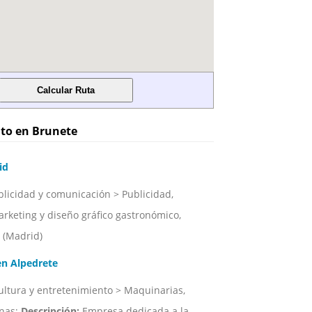
nto en Brunete
id
licidad y comunicación > Publicidad,
rketing y diseño gráfico gastronómico,
 (Madrid)
en Alpedrete
ultura y entretenimiento > Maquinarias,
inas;
Descripción:
Empresa dedicada a la