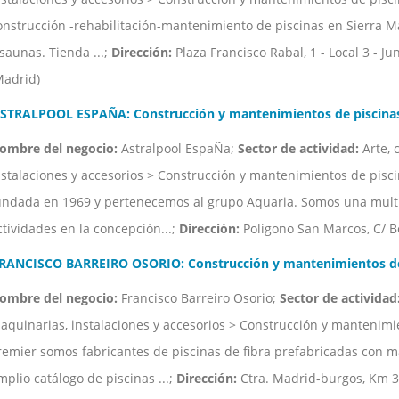
onstrucción -rehabilitación-mantenimiento de piscinas en Sierra M
 saunas. Tienda ...;
Dirección:
Plaza Francisco Rabal, 1 - Local 3 - J
Madrid)
STRALPOOL ESPAÑA: Construcción y mantenimientos de piscinas
ombre del negocio:
Astralpool EspaÑa;
Sector de actividad:
Arte, 
nstalaciones y accesorios > Construcción y mantenimientos de pisc
undada en 1969 y pertenecemos al grupo Aquaria. Somos una multi
ctividades en la concepción...;
Dirección:
Poligono San Marcos, C/ Be
RANCISCO BARREIRO OSORIO: Construcción y mantenimientos de p
ombre del negocio:
Francisco Barreiro Osorio;
Sector de actividad
aquinarias, instalaciones y accesorios > Construcción y mantenimi
remier somos fabricantes de piscinas de fibra prefabricadas con m
mplio catálogo de piscinas ...;
Dirección:
Ctra. Madrid-burgos, Km 3