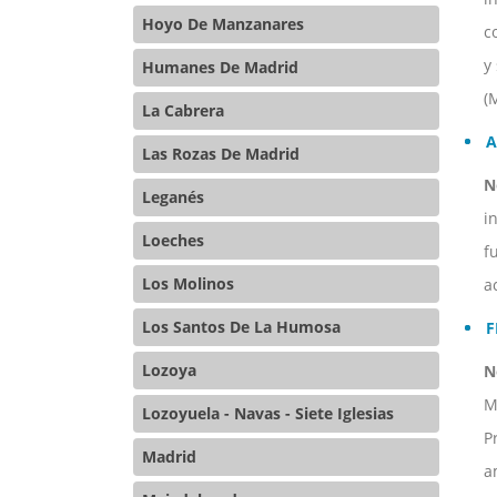
Hoyo De Manzanares
c
y
Humanes De Madrid
(
La Cabrera
A
Las Rozas De Madrid
N
Leganés
i
Loeches
f
Los Molinos
a
Los Santos De La Humosa
F
Lozoya
N
M
Lozoyuela - Navas - Siete Iglesias
P
Madrid
a