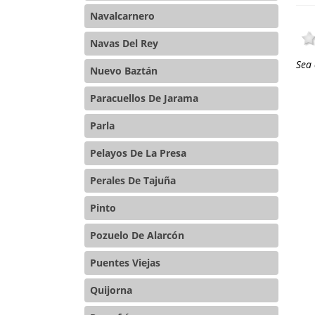
Navalcarnero
Navas Del Rey
Sea 
Nuevo Baztán
Paracuellos De Jarama
Parla
Pelayos De La Presa
Perales De Tajuña
Pinto
Pozuelo De Alarcón
Puentes Viejas
Quijorna