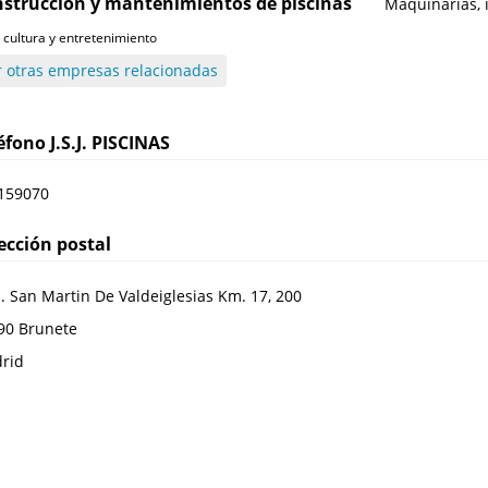
strucción y mantenimientos de piscinas
Maquinarias, i
, cultura y entretenimiento
r otras empresas relacionadas
léfono
J.S.J. PISCINAS
159070
ección postal
. San Martin De Valdeiglesias Km. 17, 200
90
Brunete
rid