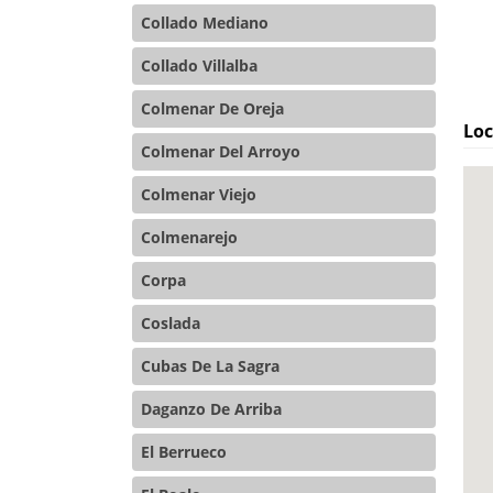
Collado Mediano
Collado Villalba
Colmenar De Oreja
Loc
Colmenar Del Arroyo
Colmenar Viejo
Colmenarejo
Corpa
Coslada
Cubas De La Sagra
Daganzo De Arriba
El Berrueco