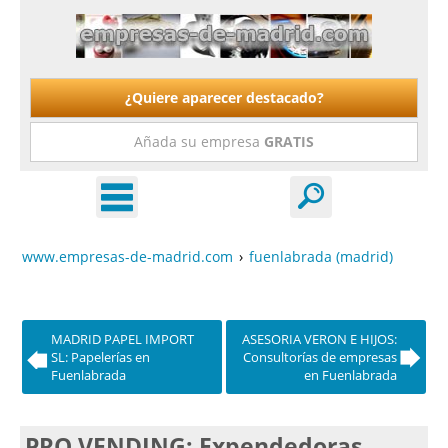
¿Quiere aparecer destacado?
Añada su empresa
GRATIS
www.empresas-de-madrid.com
›
fuenlabrada (madrid)
MADRID PAPEL IMPORT
ASESORIA VERON E HIJOS:
SL: Papelerías en
Consultorías de empresas
Fuenlabrada
en Fuenlabrada
PRO VENDING: Expendedoras