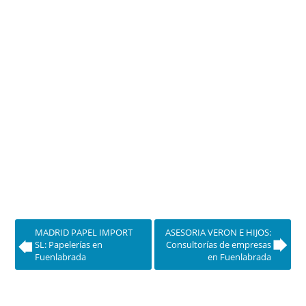
MADRID PAPEL IMPORT
ASESORIA VERON E HIJOS:
SL: Papelerías en
Consultorías de empresas
Fuenlabrada
en Fuenlabrada