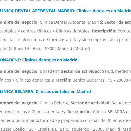
LINICA DENTAL ARTDENTAL MADRID: Clínicas dentales en Madri
ombre del negocio:
Clinica Dental Artdental Madrid;
Sector de act
ospitales y centros clínicos > Clínicas dentales;
Descripción:
Porque
ienestar te ofrecemos de forma gratuita y sin compromiso la primera
alle De Ruíz, 19 - Bajo - 28004 Madrid (Madrid)
ONADENT: Clínicas dentales en Madrid
ombre del negocio:
Bonadent;
Sector de actividad:
Salud, medicina
línicos > Clínicas dentales;
Dirección:
Benito Gutierrez , 19 - 28008
LINICA BELARRA: Clínicas dentales en Madrid
ombre del negocio:
Clinica Belarra;
Sector de actividad:
Salud, med
entros clínicos > Clínicas dentales;
Descripción:
Clínica BELARRA es
ran equipo humano, formado y preparado con más de 20 años de ex
laudio Coello, 126 - Escalera B, Bajo. Izquierdo - 28006 Madrid (Mad