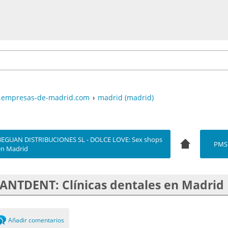
empresas-de-madrid.com
›
madrid (madrid)
BEGUAN DISTRIBUCIONES SL - DOLCE LOVE: Sex shops
PMS
en Madrid
ANTDENT: Clínicas dentales en Madrid
Añadir comentarios
0