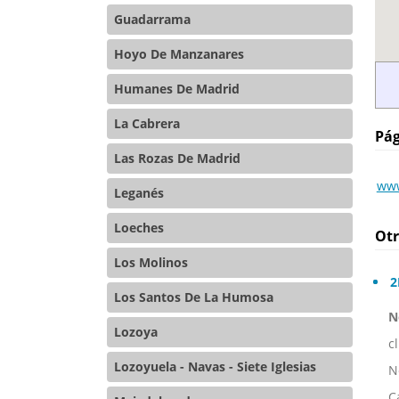
Guadarrama
Hoyo De Manzanares
Humanes De Madrid
La Cabrera
Pág
Las Rozas De Madrid
www
Leganés
Loeches
Otr
Los Molinos
2
Los Santos De La Humosa
N
Lozoya
c
Lozoyuela - Navas - Siete Iglesias
N
C