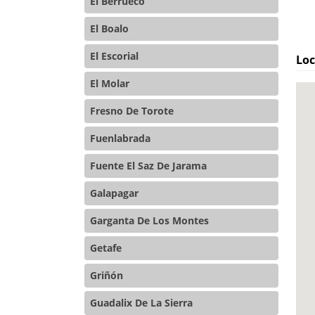
El Berrueco
El Boalo
El Escorial
Loc
El Molar
Fresno De Torote
Fuenlabrada
Fuente El Saz De Jarama
Galapagar
Garganta De Los Montes
Getafe
Griñón
Guadalix De La Sierra