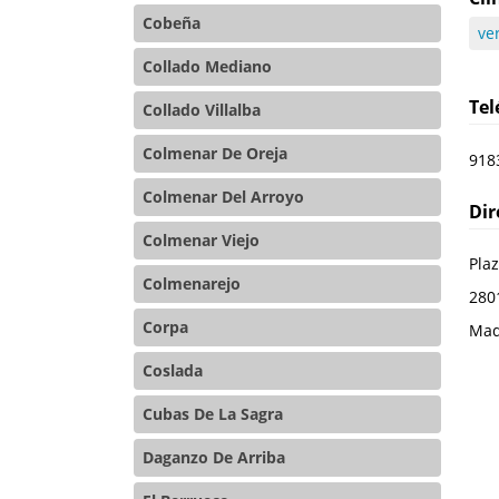
Cobeña
ve
Collado Mediano
Te
Collado Villalba
Colmenar De Oreja
918
Colmenar Del Arroyo
Dir
Colmenar Viejo
Plaz
Colmenarejo
280
Corpa
Mad
Coslada
Cubas De La Sagra
Daganzo De Arriba