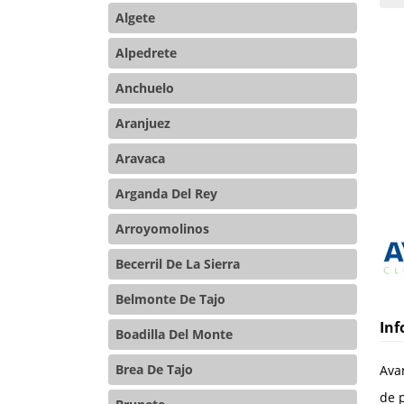
Algete
Alpedrete
Anchuelo
Aranjuez
Aravaca
Arganda Del Rey
Arroyomolinos
Becerril De La Sierra
Belmonte De Tajo
Inf
Boadilla Del Monte
Brea De Tajo
Ava
de p