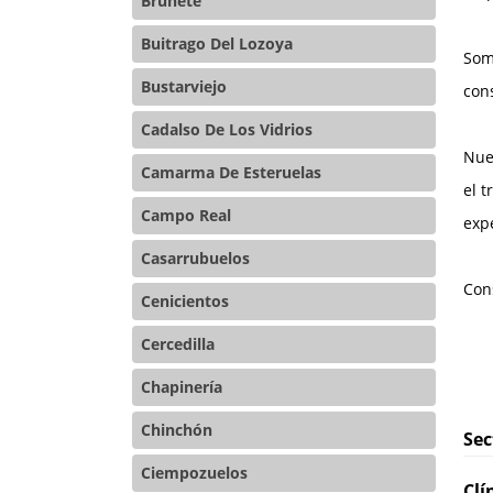
Brunete
Buitrago Del Lozoya
Som
Bustarviejo
con
Cadalso De Los Vidrios
Nue
Camarma De Esteruelas
el 
Campo Real
exp
Casarrubuelos
Con
Cenicientos
Cercedilla
Chapinería
Chinchón
Sec
Ciempozuelos
Clí