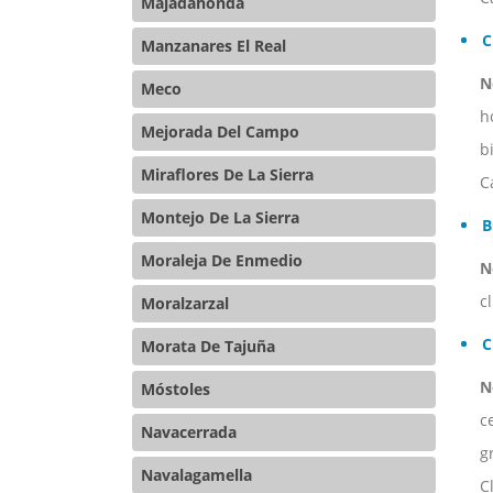
Majadahonda
C
Manzanares El Real
N
Meco
h
Mejorada Del Campo
b
Miraflores De La Sierra
C
Montejo De La Sierra
B
Moraleja De Enmedio
N
c
Moralzarzal
C
Morata De Tajuña
N
Móstoles
c
Navacerrada
g
Navalagamella
C