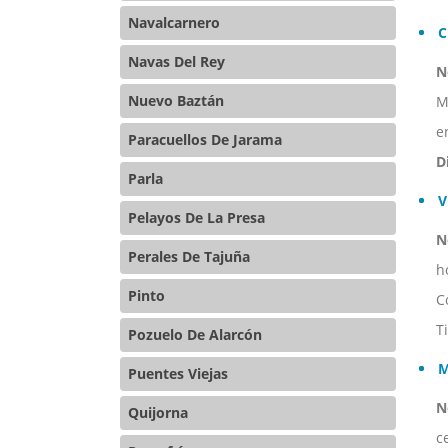
Navalcarnero
C
Navas Del Rey
N
Nuevo Baztán
M
e
Paracuellos De Jarama
D
Parla
V
Pelayos De La Presa
N
Perales De Tajuña
h
Pinto
C
T
Pozuelo De Alarcón
M
Puentes Viejas
N
Quijorna
c