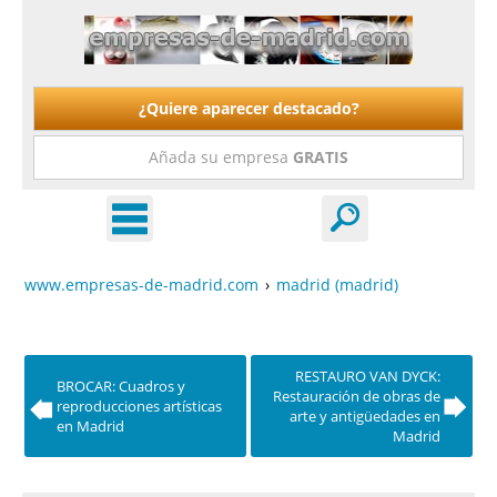
¿Quiere aparecer destacado?
Añada su empresa
GRATIS
www.empresas-de-madrid.com
›
madrid (madrid)
RESTAURO VAN DYCK:
BROCAR: Cuadros y
Restauración de obras de
reproducciones artísticas
arte y antigüedades en
en Madrid
Madrid