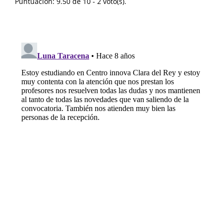
Puntuación:
9.50
de
10
-
2
voto(s).