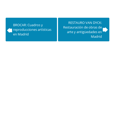
RESTAURO VAN DYCK:
BROCAR: Cuadros y
Restauración de obras de
reproducciones artísticas
arte y antigüedades en
en Madrid
Madrid