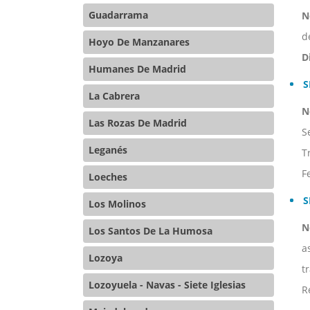
Guadarrama
N
d
Hoyo De Manzanares
D
Humanes De Madrid
S
La Cabrera
N
Las Rozas De Madrid
S
Leganés
T
F
Loeches
S
Los Molinos
N
Los Santos De La Humosa
a
Lozoya
t
Lozoyuela - Navas - Siete Iglesias
R