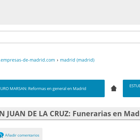
empresas-de-madrid.com
›
madrid (madrid)
ESTUD
EURO MARSAN: Reformas en general en Madrid
N JUAN DE LA CRUZ: Funerarias en Mad
Añadir comentarios
0