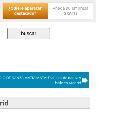
¿Quiere aparecer
Añada su empresa
destacado?
GRATIS
IO DE DANZA MATIA MATA: Escuelas de danza y
baile en Madrid
rid