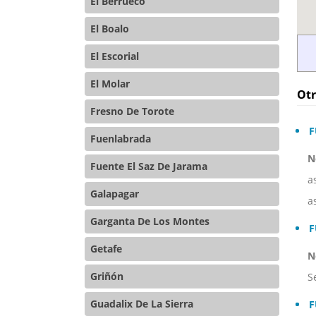
El Berrueco
El Boalo
El Escorial
El Molar
Otr
Fresno De Torote
F
Fuenlabrada
N
Fuente El Saz De Jarama
a
Galapagar
a
Garganta De Los Montes
F
Getafe
N
Griñón
S
Guadalix De La Sierra
F