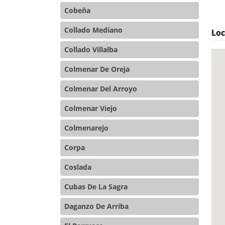
Cobeña
Collado Mediano
Loc
Collado Villalba
Colmenar De Oreja
Colmenar Del Arroyo
Colmenar Viejo
Colmenarejo
Corpa
Coslada
Cubas De La Sagra
Daganzo De Arriba