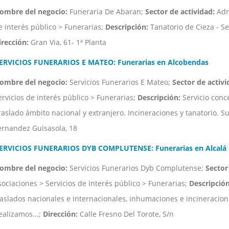
ombre del negocio:
Funeraria De Abaran;
Sector de actividad:
Admi
e interés público > Funerarias;
Descripción:
Tanatorio de Cieza - Se
irección:
Gran Via, 61- 1ª Planta
ERVICIOS FUNERARIOS E MATEO: Funerarias en Alcobendas
ombre del negocio:
Servicios Funerarios E Mateo;
Sector de activi
ervicios de interés público > Funerarias;
Descripción:
Servicio conc
raslado ámbito nacional y extranjero. Incineraciones y tanatorio. Su
ernandez Guisasola, 18
ERVICIOS FUNERARIOS DYB COMPLUTENSE: Funerarias en Alcalá
ombre del negocio:
Servicios Funerarios Dyb Complutense;
Sector
sociaciones > Servicios de interés público > Funerarias;
Descripción
raslados nacionales e internacionales, inhumaciones e incineracio
ealizamos...;
Dirección:
Calle Fresno Del Torote, S/n