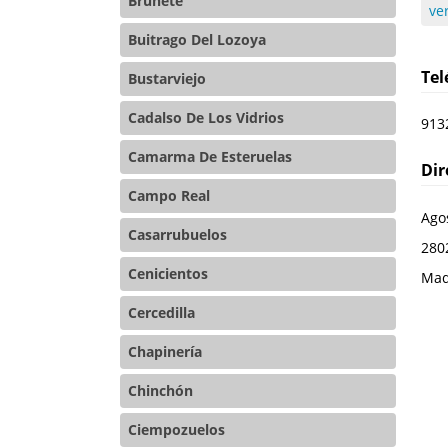
Brunete
ve
Buitrago Del Lozoya
Te
Bustarviejo
Cadalso De Los Vidrios
913
Camarma De Esteruelas
Dir
Campo Real
Agos
Casarrubuelos
280
Cenicientos
Mad
Cercedilla
Chapinería
Chinchón
Ciempozuelos