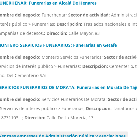
UNERHENAR: Funerarias en Alcalá De Henares
ombre del negocio:
Funerhenar;
Sector de actividad:
Administració
nterés público > Funerarias;
Descripción:
Traslados nacionales e int
ompañías de decesos.;
Dirección:
Calle Mayor, 83
ONTERO SERVICIOS FUNERARIOS: Funerarias en Getafe
ombre del negocio:
Montero Servicios Funerarios;
Sector de activ
ervicios de interés público > Funerarias;
Descripción:
Cementerio, t
no. Del Cementerio S/n
ERVICIOS FUNERARIOS DE MORATA: Funerarias en Morata De Taj
ombre del negocio:
Servicios Funerarios De Morata;
Sector de acti
 Servicios de interés público > Funerarias;
Descripción:
Tanatorios e
18731103...;
Dirección:
Calle De La Moreria, 13
Ver mas empresas de Administración pública y asociaciones