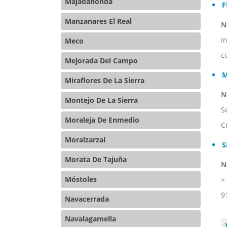
Majadahonda
F
Manzanares El Real
N
i
Meco
c
Mejorada Del Campo
M
Miraflores De La Sierra
N
Montejo De La Sierra
S
Moraleja De Enmedio
C
Moralzarzal
S
Morata De Tajuña
N
Móstoles
>
9
Navacerrada
Navalagamella