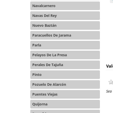
Navalcarnero
Navas Del Rey
Nuevo Baztán
Paracuellos De Jarama
Parla
Pelayos De La Presa
Perales De Tajuña
Val
Pinto
Pozuelo De Alarcón
Sea 
Puentes Viejas
Quijorna