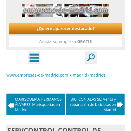
¿Quiere aparecer destacado?
Añada su empresa
GRATIS
www.empresas-de-madrid.com
›
madrid (madrid)
MARISQUERÍA HERMANOS
BICI CON ALAS SL: Venta y
ÁLVAREZ: Marisquerías en
reparación de bicicletas en
Madrid
Madrid
SERVCONTROL CONTROL DE