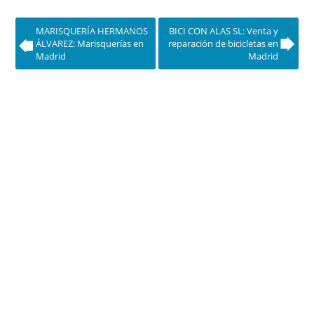
MARISQUERÍA HERMANOS
BICI CON ALAS SL: Venta y
ÁLVAREZ: Marisquerías en
reparación de bicicletas en
Madrid
Madrid