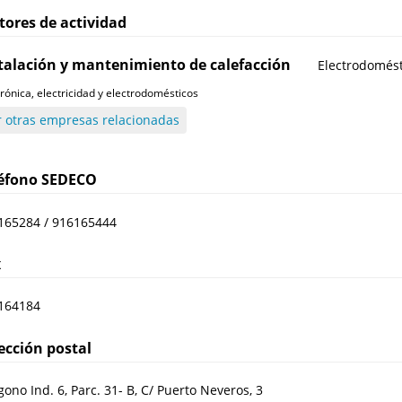
tores de actividad
talación y mantenimiento de calefacción
Electrodomést
trónica, electricidad y electrodomésticos
r otras empresas relacionadas
léfono
SEDECO
165284 / 916165444
x
164184
ección postal
gono Ind. 6, Parc. 31- B, C/ Puerto Neveros, 3