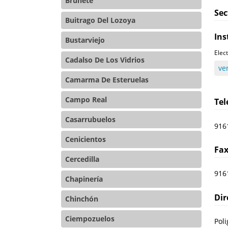
Brunete
Sec
Buitrago Del Lozoya
Ins
Bustarviejo
Elec
Cadalso De Los Vidrios
ve
Camarma De Esteruelas
Campo Real
Te
Casarrubuelos
916
Cenicientos
Fa
Cercedilla
916
Chapinería
Dir
Chinchón
Ciempozuelos
Poli