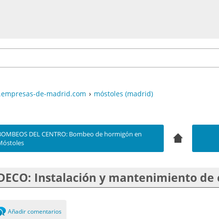
empresas-de-madrid.com
›
móstoles (madrid)
BOMBEOS DEL CENTRO: Bombeo de hormigón en
Móstoles
DECO: Instalación y mantenimiento de 
Añadir comentarios
0