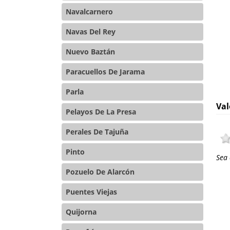
Navalcarnero
Navas Del Rey
Nuevo Baztán
Paracuellos De Jarama
Parla
Val
Pelayos De La Presa
Perales De Tajuña
Pinto
Sea 
Pozuelo De Alarcón
Puentes Viejas
Quijorna