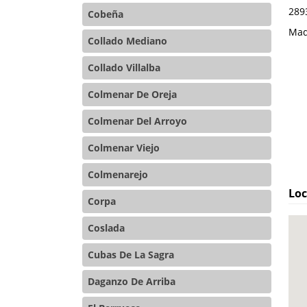
289
Cobeña
Mad
Collado Mediano
Collado Villalba
Colmenar De Oreja
Colmenar Del Arroyo
Colmenar Viejo
Colmenarejo
Loc
Corpa
Coslada
Cubas De La Sagra
Daganzo De Arriba