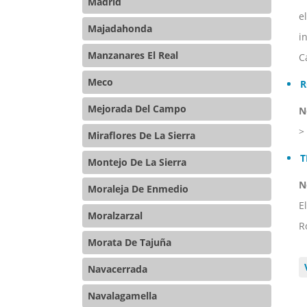
Madrid
e
Majadahonda
i
Manzanares El Real
C
Meco
R
Mejorada Del Campo
N
>
Miraflores De La Sierra
T
Montejo De La Sierra
N
Moraleja De Enmedio
E
Moralzarzal
R
Morata De Tajuña
Navacerrada
Navalagamella