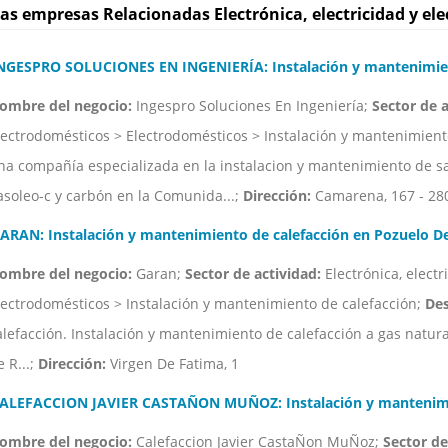
as empresas Relacionadas Electrónica, electricidad y el
NGESPRO SOLUCIONES EN INGENIERÍA: Instalación y mantenimien
ombre del negocio:
Ingespro Soluciones En Ingeniería;
Sector de a
lectrodomésticos > Electrodomésticos > Instalación y mantenimient
na compañía especializada en la instalacion y mantenimiento de sal
asoleo-c y carbón en la Comunida...;
Dirección:
Camarena, 167 - 28
ARAN: Instalación y mantenimiento de calefacción en Pozuelo D
ombre del negocio:
Garan;
Sector de actividad:
Electrónica, electr
lectrodomésticos > Instalación y mantenimiento de calefacción;
Des
alefacción. Instalación y mantenimiento de calefacción a gas natural,
e R...;
Dirección:
Virgen De Fatima, 1
ALEFACCION JAVIER CASTAÑON MUÑOZ: Instalación y mantenimie
ombre del negocio:
Calefaccion Javier CastaÑon MuÑoz;
Sector de