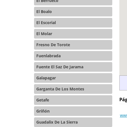
El Berrueco
El Boalo
El Escorial
El Molar
Fresno De Torote
Fuenlabrada
Fuente El Saz De Jarama
Galapagar
Garganta De Los Montes
Pág
Getafe
Griñón
www
Guadalix De La Sierra