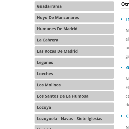
Otr
Guadarrama
Hoyo De Manzanares
I
Humanes De Madrid
N
e
La Cabrera
u
Las Rozas De Madrid
g
Leganés
G
Loeches
N
Los Molinos
E
c
Los Santos De La Humosa
d
Lozoya
C
Lozoyuela - Navas - Siete Iglesias
N