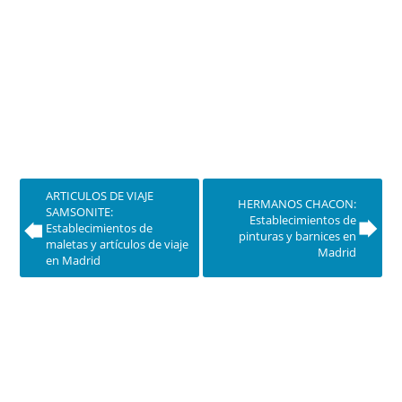
ARTICULOS DE VIAJE
HERMANOS CHACON:
SAMSONITE:
Establecimientos de
Establecimientos de
pinturas y barnices en
maletas y artículos de viaje
Madrid
en Madrid