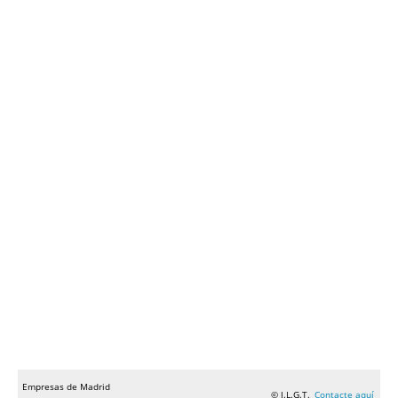
Empresas de Madrid
© J.L.G.T.
Contacte aquí