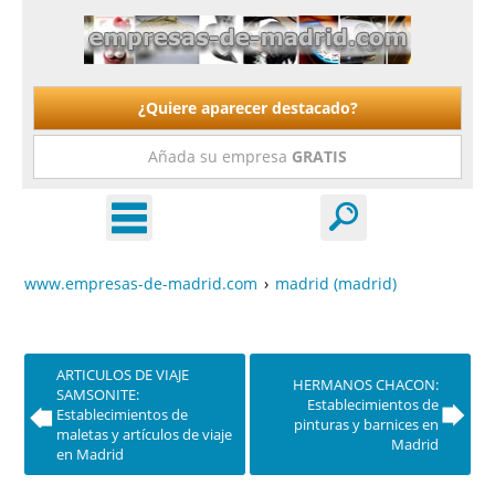
¿Quiere aparecer destacado?
Añada su empresa
GRATIS
www.empresas-de-madrid.com
›
madrid (madrid)
ARTICULOS DE VIAJE
HERMANOS CHACON:
SAMSONITE:
Establecimientos de
Establecimientos de
pinturas y barnices en
maletas y artículos de viaje
Madrid
en Madrid